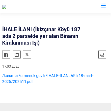
Karaman
İHALE İLANI (İkizçınar Köyü 187
ada 2 parselde yer alan Binanın
Ayrancı
Kiralanması İşi)
Başyayla
Ermenek
Kazımkarabekir
17.03.2025
Sarıveliler
/kurumlar/ermenek.gov.tr/IHALE-ILANLARI/18-mart-
2025/202511.pdf