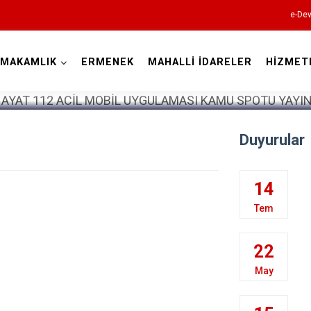
e-Dev
YMAKAMLIK
ERMENEK
MAHALLİ İDARELER
HİZMET
Karaman
Duyurular
14
Tem
Ayrancı
22
Başyayla
May
Ermenek