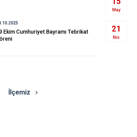
15
Kazımkarabe
May
Sarıveliler
0.10.2025
30.10.2025
21
9 Ekim Cumhuriyet Bayramı Tebrikat
29 Ekim Cu
Nis
öreni
Sunma Tör
İlçemiz