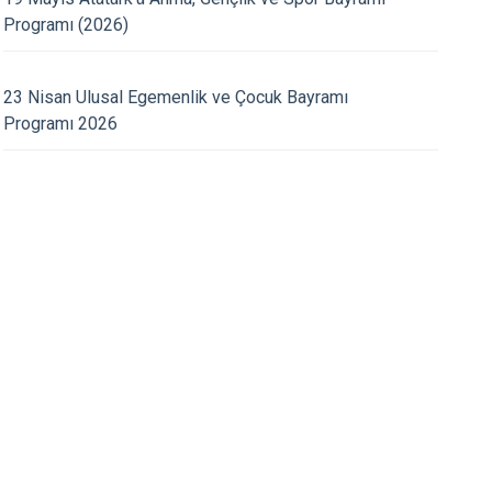
kir
Programı (2026)
19.09.2025
23 Nisan Ulusal Egemenlik ve Çocuk Bayramı
mhuriyet Bayramı Çelenk
19 Eylül Gaziler Gün
Programı 2026
eni
Eylül 2025)