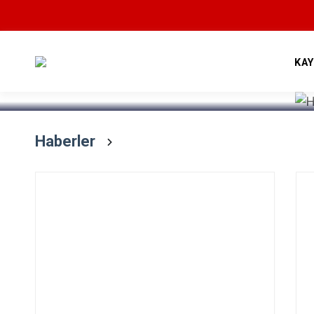
Devamını Oku
KA
Haberler