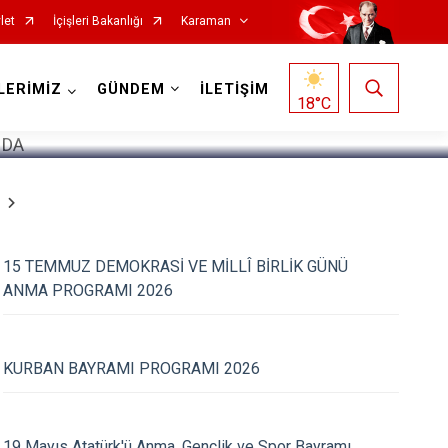
let
İçişleri Bakanlığı
Karaman
1
/
5
LERİMİZ
GÜNDEM
İLETİŞİM
18
°C
15 TEMMUZ DEMOKRASİ VE MİLLÎ BİRLİK GÜNÜ
ANMA PROGRAMI 2026
KURBAN BAYRAMI PROGRAMI 2026
19 Mayıs Atatürk'ü Anma, Gençlik ve Spor Bayramı