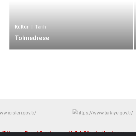
Kültür
|
Tarih
Tolmedrese
iliği
Resmi Gazete
Kolluk Gözetim Komisyonu